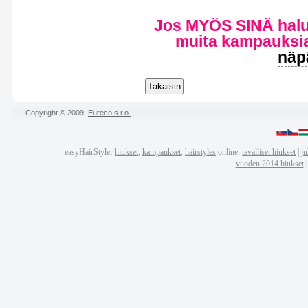
Jos MYÖS SINÄ haluat
muita kampauksia
näp
Copyright © 2009,
Eureco s.r.o.
easyHairStyler
hiukset
,
kampaukset
,
hairstyles
online:
tavalliset hiukset
|
ju
vuoden 2014 hiukset