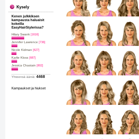
Kysely
Kenen julkkiksen
kampausta haluaisit
kokeilla
EasyHairStylerissa?
Hilary Swank
[1616]
Jennifer Lawrence
[736]
Nicole Kidman
[627]
Karlie Kloss
[687]
Jessica Chastain
[802]
4468
Yhteensä ääniä:
Kampaukset ja hiukset