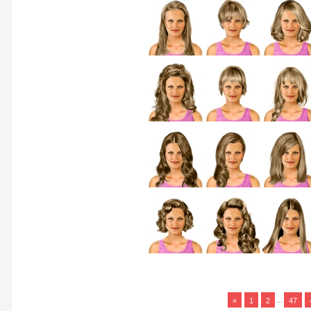
«
1
2
...
47