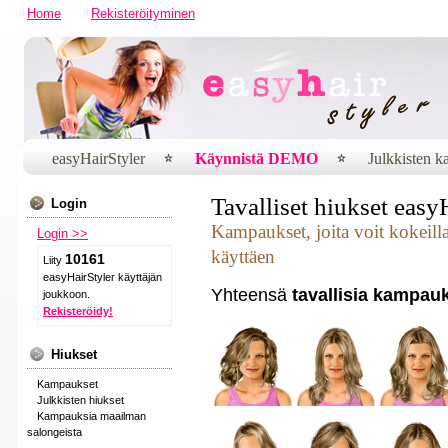
Home
Rekisteröityminen
easyHairStyler
Käynnistä DEMO
Julkkisten 
Tavalliset hiukset easy
Login
Kampaukset, joita voit kokeill
Login >>
käyttäen
10161
Liity
easyHairStyler käyttäjän
Yhteensä
tavallisia kampau
joukkoon.
Rekisteröidy!
Hiukset
Kampaukset
Julkkisten hiukset
Kampauksia maailman
salongeista