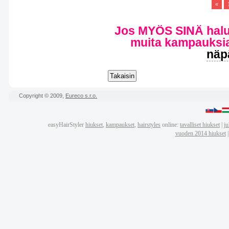
«
Jos MYÖS SINÄ haluat
muita kampauksia
näp
Copyright © 2009,
Eureco s.r.o.
easyHairStyler
hiukset
,
kampaukset
,
hairstyles
online:
tavalliset hiukset
|
ju
vuoden 2014 hiukset