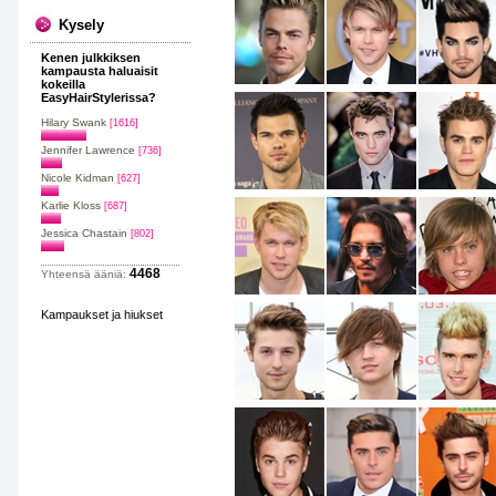
Kysely
Kenen julkkiksen
kampausta haluaisit
kokeilla
EasyHairStylerissa?
Hilary Swank
[1616]
Jennifer Lawrence
[736]
Nicole Kidman
[627]
Karlie Kloss
[687]
Jessica Chastain
[802]
4468
Yhteensä ääniä:
Kampaukset ja hiukset