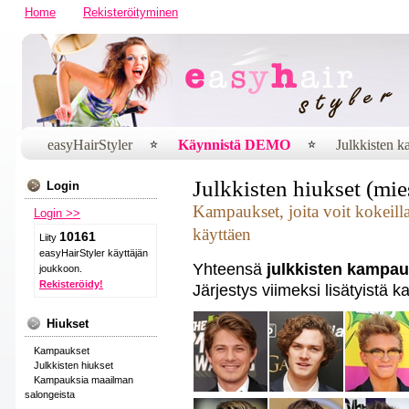
Home
Rekisteröityminen
easyHairStyler
Käynnistä DEMO
Julkkisten 
Julkkisten hiukset (mie
Login
Kampaukset, joita voit kokeill
Login >>
käyttäen
10161
Liity
easyHairStyler käyttäjän
Yhteensä
julkkisten kampau
joukkoon.
Rekisteröidy!
Järjestys viimeksi lisätyistä 
Hiukset
Kampaukset
Julkkisten hiukset
Kampauksia maailman
salongeista